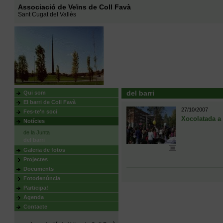
Associació de Veïns de Coll Favà
Sant Cugat del Vallès
Qui som
del barri
El barri de Coll Favà
27/10/2007
Fes-te'n soci
Xocolatada a 
Notícies
de la Junta
del barri
Galeria de fotos
Projectes
Documents
Fotodenúncia
Participa!
Agenda
Contacte