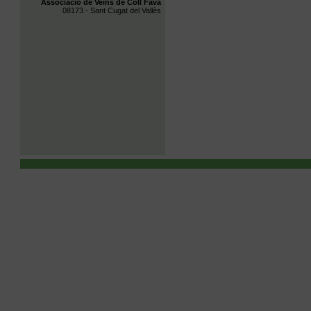
Associació de Veïns de Coll Favà
08173 - Sant Cugat del Vallès